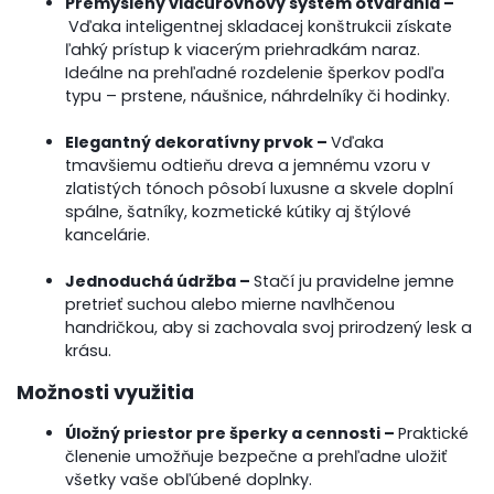
Premyslený viacúrovňový systém otvárania –
Vďaka inteligentnej skladacej konštrukcii získate
ľahký prístup k viacerým priehradkám naraz.
Ideálne na prehľadné rozdelenie šperkov podľa
typu – prstene, náušnice, náhrdelníky či hodinky.
Elegantný dekoratívny prvok –
Vďaka
tmavšiemu odtieňu dreva a jemnému vzoru v
zlatistých tónoch pôsobí luxusne a skvele doplní
spálne, šatníky, kozmetické kútiky aj štýlové
kancelárie.
Jednoduchá údržba –
Stačí ju pravidelne jemne
pretrieť suchou alebo mierne navlhčenou
handričkou, aby si zachovala svoj prirodzený lesk a
krásu.
Možnosti využitia
Úložný priestor pre šperky a cennosti –
Praktické
členenie umožňuje bezpečne a prehľadne uložiť
všetky vaše obľúbené doplnky.