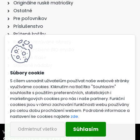
Originálne ruské matriošky
Ostatné
Pre poľovníkov
Príslušenstvo
Prútené košíky
Ručne vyrezávané obrazy
Ručne vyrobené BIO mydlá
Sklenené fľaše
Sklenené nádoby
Sklenené sudy
Soľné lampy
S cílem usnadnit uživatelům používat naše webové stránky
využíváme cookies. Kliknutím na tlačítko "Souhlasím"
Stojany na víno
souhlasíte s použitím preferenčních, statistických i
Šach
marketingových cookies pro nás i naše partnery. Funkční
Valašky
cookies jsou v rámci zachování funkčnosti webu používány
po celou dobu procházení webem. Podrobné informace a
Veľka noc
nastavení ke cookies najdete
zde
.
Súhlasím
Zavolajte nám +421 917 908 254
Odmietnuť všetko
Vytvorené systémom
www.webareal.sk
Odstúpenie od kúpnej zmluvy
Zavolajte nám +421 911 595 949