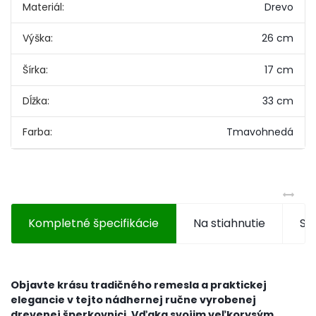
Materiál:
Drevo
Výška:
26 cm
Šírka:
17 cm
Dĺžka:
33 cm
Farba:
Tmavohnedá
Kompletné špecifikácie
Na stiahnutie
Súv
Objavte krásu tradičného remesla a praktickej
elegancie v tejto nádhernej ručne vyrobenej
drevenej šperkovnici. Vďaka svojim veľkorysým