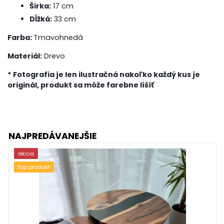
Širka:
17 cm
Dĺžká:
33 cm
Farba:
Tmavohnedá
Materiál:
Drevo
* Fotografia je len ilustračná nakoľko každý kus je
originál, produkt sa môže farebne líšíť
NAJPREDÁVANEJŠIE
akcia
top produkt