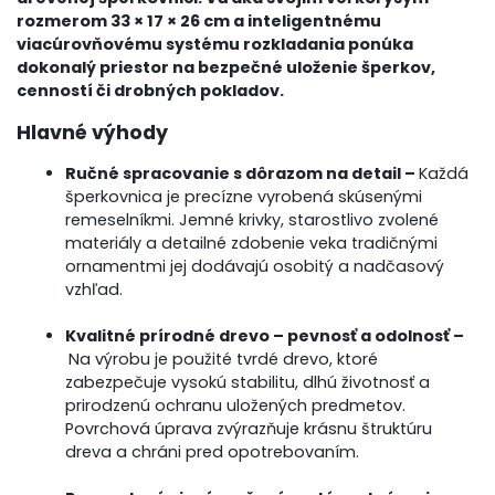
rozmerom 33 × 17 × 26 cm a inteligentnému
viacúrovňovému systému rozkladania ponúka
dokonalý priestor na bezpečné uloženie šperkov,
cenností či drobných pokladov.
Hlavné výhody
Ručné spracovanie s dôrazom na detail –
Každá
šperkovnica je precízne vyrobená skúsenými
remeselníkmi. Jemné krivky, starostlivo zvolené
materiály a detailné zdobenie veka tradičnými
ornamentmi jej dodávajú osobitý a nadčasový
vzhľad.
Kvalitné prírodné drevo – pevnosť a odolnosť –
Na výrobu je použité tvrdé drevo, ktoré
zabezpečuje vysokú stabilitu, dlhú životnosť a
prirodzenú ochranu uložených predmetov.
Povrchová úprava zvýrazňuje krásnu štruktúru
dreva a chráni pred opotrebovaním.