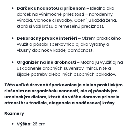
Darček s hodnotou a príbehom –
Ideálna ako
darček na výnimočné príležitosti – narodeniny,
výročia, Vianoce či svadby. Ocení ju každá žena,
ktorá si váži krásu a remeselnú precíznosť.
Dekoračný prvok v interiéri –
Okrem praktického
využitia pôsobí šperkovnica aj ako výrazný a
vkusný doplnok v každej domácnosti.
Organizér na iné drobnosti –
Možno ju využiť aj na
uskladnenie drobných suvenírov, mincí, nite a
šijacie potreby alebo iných osobných pokladov.
Táto veľká drevená šperkovnica je nielen praktickým
riešením na organizáciu cenností, ale aj pôsobivým
umeleckým dielom, ktoré do vášho domova prinesie
atmosféru tradície, elegancie a nadčasovej krásy.
Rozmery
Výška:
26 cm