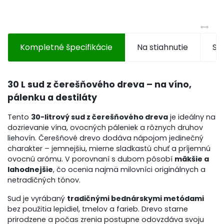
Kompletné špecifikácie
Na stiahnutie
Súv
30 L sud z čerešňového dreva – na víno,
pálenku a destiláty
Tento
30-litrový sud z čerešňového dreva
je ideálny na
dozrievanie vína, ovocných páleniek a rôznych druhov
liehovín. Čerešňové drevo dodáva nápojom jedinečný
charakter – jemnejšiu, mierne sladkastú chuť a príjemnú
ovocnú arómu. V porovnaní s dubom pôsobí
mäkšie a
lahodnejšie
, čo ocenia najmä milovníci originálnych a
netradičných tónov.
Sud je vyrábaný
tradičnými bednárskymi metódami
bez použitia lepidiel, tmelov a farieb. Drevo starne
prirodzene a počas zrenia postupne odovzdáva svoju