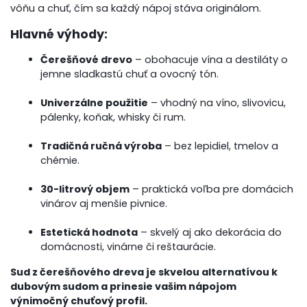
vôňu a chuť, čím sa každý nápoj stáva originálom.
Hlavné výhody:
Čerešňové drevo
– obohacuje vína a destiláty o
jemne sladkastú chuť a ovocný tón.
Univerzálne použitie
– vhodný na víno, slivovicu,
pálenky, koňak, whisky či rum.
Tradičná ručná výroba
– bez lepidiel, tmelov a
chémie.
30-litrový objem
– praktická voľba pre domácich
vinárov aj menšie pivnice.
Estetická hodnota
– skvelý aj ako dekorácia do
domácnosti, vinárne či reštaurácie.
Sud z čerešňového dreva je skvelou alternatívou k
dubovým sudom a prinesie vašim nápojom
výnimočný chuťový profil.