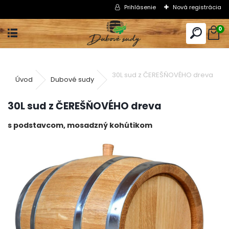
Prihlásenie
Nová registrácia
0
30L sud z ČEREŠŇOVÉHO dreva
Úvod
Dubové sudy
30L sud z ČEREŠŇOVÉHO dreva
s podstavcom, mosadzný kohútikom