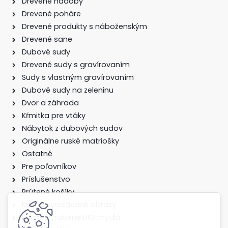
Drevené nádoby
Drevené poháre
Drevené produkty s náboženským
Drevené sane
Dubové sudy
Drevené sudy s gravírovaním
Sudy s vlastným gravírovaním
Dubové sudy na zeleninu
Dvor a záhrada
Kŕmitka pre vtáky
Nábytok z dubových sudov
Originálne ruské matriošky
Ostatné
Pre poľovníkov
Príslušenstvo
Prútené košíky
Ručne vyrezávané obrazy
Ručne vyrobené BIO mydlá